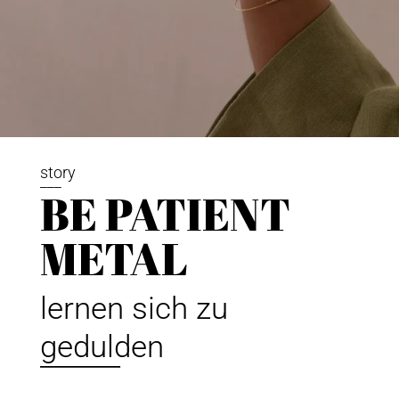
story
___
BE PATIENT
METAL
lernen sich zu
gedulden
______