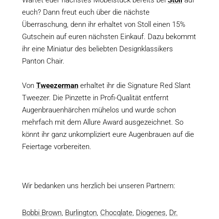
Wartet euer nächstes Möbelstück bereits bei
Stoll
auf
euch? Dann freut euch über die nächste
Überraschung, denn ihr erhaltet von Stoll einen 15%
Gutschein auf euren nächsten Einkauf. Dazu bekommt
ihr eine Miniatur des beliebten Designklassikers
Panton Chair.
Von
Tweezerman
erhaltet ihr die Signature Red Slant
Tweezer. Die Pinzette in Profi-Qualität entfernt
Augenbrauenhärchen mühelos und wurde schon
mehrfach mit dem Allure Award ausgezeichnet. So
könnt ihr ganz unkompliziert eure Augenbrauen auf die
Feiertage vorbereiten.
Wir bedanken uns herzlich bei unseren Partnern:
Bobbi Brown
,
Burlington
,
Chocqlate
,
Diogenes
,
Dr.