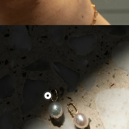
Produkt
wyfc
sweet
pearl
anzeigen