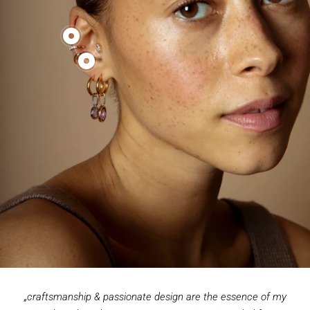
Produkt
memory
Produkt
earcuff
clean
anzeigen
earcuff
anzeigen
„craftsmanship & passionate design are the essence of my