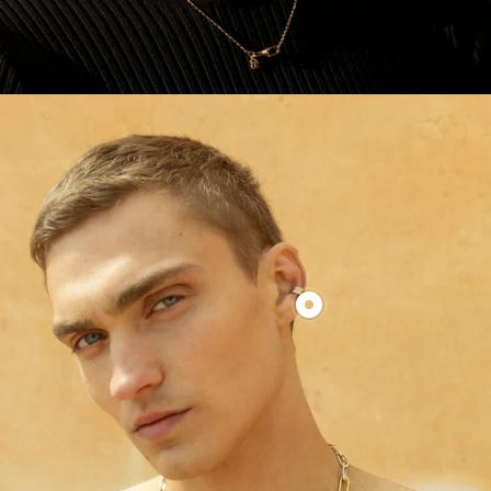
Produkt
clean
earcuff
anzeigen