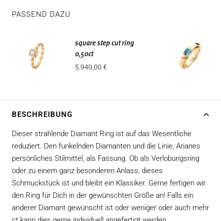
PASSEND DAZU
square step cut ring
0,50ct
Angebotspreis
5.940,00 €
BESCHREIBUNG
Dieser strahlende Diamant Ring ist auf das Wesentliche
reduziert. Den funkelnden Diamanten und die Linie, Arianes
persönliches Stilmittel, als Fassung. Ob als Verlobungsring
oder zu einem ganz besonderen Anlass, dieses
Schmuckstück ist und bleibt ein Klassiker. Gerne fertigen wir
den Ring für Dich in der gewünschten Größe an! Falls ein
anderer Diamant gewünscht ist oder weniger oder auch mehr
ct kann dies gerne individuell angefertigt werden.