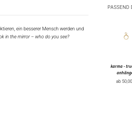
PASSEND 
flektieren, ein besserer Mensch werden und
ok in the mirror – who do you see?
karma - tru
anhäng
Angebot
ab 50,0