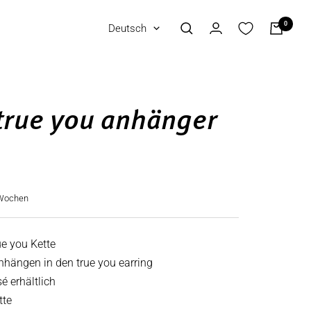
0
Sprache
Deutsch
 true you anhänger
3 Wochen
ue you Kette
nhängen in den true you earring
sé erhältlich
tte