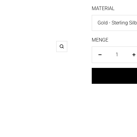
MATERIAL
Gold - Sterling Sil
MENGE
Zoom
Menge
M
verringern
e