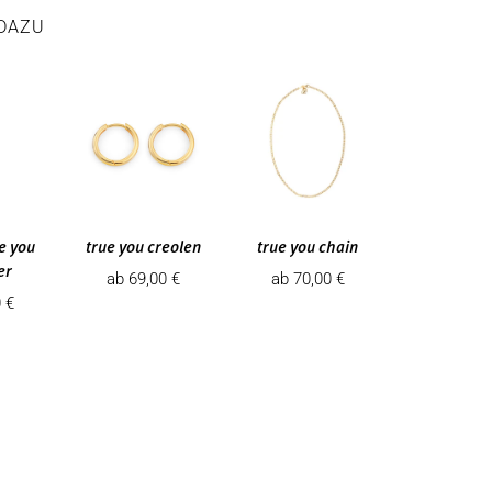
DAZU
e you
true you creolen
true you chain
er
Angebotspreis
Angebotspreis
ab 69,00 €
ab 70,00 €
spreis
0 €