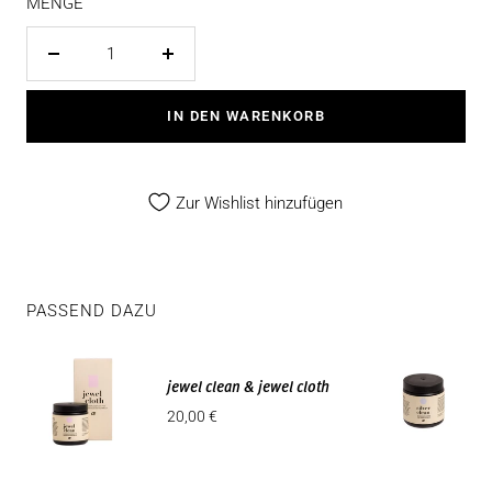
MENGE
Menge
Menge
verringern
erhöhen
IN DEN WARENKORB
Zur Wishlist hinzufügen
PASSEND DAZU
jewel clean & jewel cloth
Angebotspreis
20,00 €