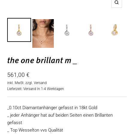
Zoom
the one brillant m _
Angebotspreis
561,00 €
inkl. MwSt. zzgl.
Versand
Lieferzeit: Versand in 1-4 Werktagen
_0.10ct Diamantanhänger gefasst in 18kt Gold
_ jeder Anhänger hat auf beiden Seiten einen Brillanten
gefasst
_ Top Wesselton vvs Qualität