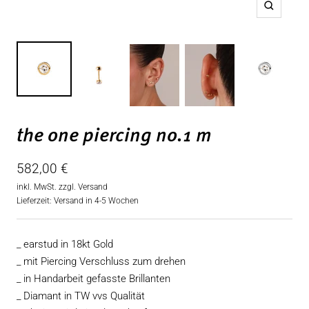
Zoom
the one piercing no.1 m
Angebotspreis
582,00 €
inkl. MwSt. zzgl.
Versand
Lieferzeit: Versand in 4-5 Wochen
_ earstud in 18kt Gold
_ mit Piercing Verschluss zum drehen
_ in Handarbeit gefasste Brillanten
_ Diamant in TW vvs Qualität