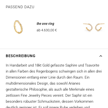
PASSEND DAZU
the one ring
Angebotspreis
ab 4.630,00 €
BESCHREIBUNG
In Handarbeit und 18kt Gold gefasste Saphire und Tsavorite
in allen Farben des Regenbogens schwingen sich in allen drei
Dimensionen entlang einer Linie durch den Raum. Ein
multidimensionales Design, das sowohl Arianes
gestalterische Philosophie, als auch alle Merkmale eines
zeitlosen Fine Jewelry Pieces vereint. Der Saphir ist ein
besonders robuster Schmuckstein, dessen Vorkommen
deutlich geringer ist. Er soll innere Ruhe verleihen und