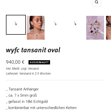
Zoom
wyfc tansanit oval
Angebotspreis
940,00 €
AUSVERKAUFT
inkl. MwSt. zzgl.
Versand
Lieferzeit: Verstand in 2-5 Wochen
_ Tansanit Anhänger
_ ca. 7 x 5mm groß
_ gefasst in 18kt Echtgold
_ kombinierbar mit unterschiedlichen Ketten